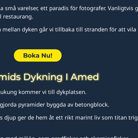
å varelser, ett paradis för fotografer. Vanligtvis gö
l restaurang.
mellan dyken går vi tillbaka till stranden för att vil
Boka Nu!
mids Dykning I Amed
Jukung kommer vi till dykplatsen.
gjorda pyramider byggda av betongblock.
djup ger de hem åt ett rikt marint liv som titan trig