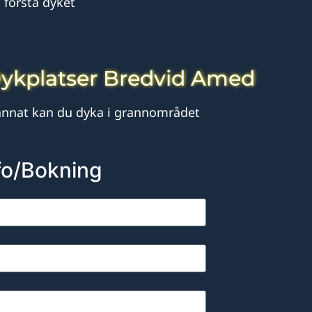
 första dyket
ykplatser Bredvid Amed
 annat kan du dyka i grannområdet
fo/Bokning