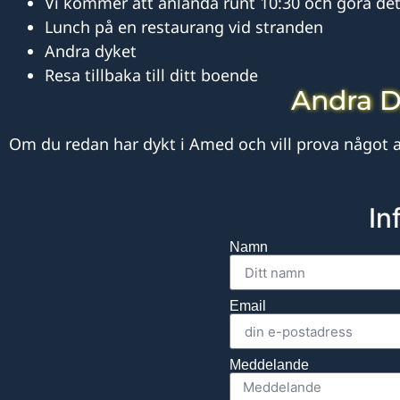
Vi kommer att anlända runt 10:30 och göra det
Lunch på en restaurang vid stranden
Andra dyket
Resa tillbaka till ditt boende
Andra D
Om du redan har dykt i Amed och vill prova något
In
Namn
Email
Meddelande