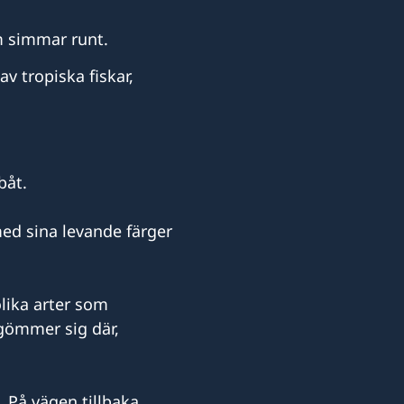
m simmar runt.
v tropiska fiskar,
båt.
med sina levande färger
lika arter som
 gömmer sig där,
. På vägen tillbaka