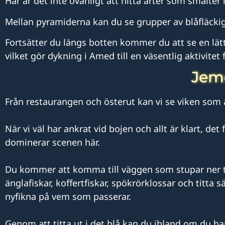
Här är det inte ovanligt att hitta arter som smälter
Mellan pyramiderna kan du se grupper av blåfläck
Fortsätter du längs botten kommer du att se en lätt
vilket gör dykning i Amed till en väsentlig aktivitet f
Jem
Från restaurangen och österut kan vi se viken som är
När vi väl har ankrat vid bojen och allt är klart, 
dominerar scenen här.
Du kommer att komma till väggen som stupar ner t
änglafiskar, koffertfiskar, spökrörklossar och titta
nyfikna på vem som passerar.
Genom att titta ut i det blå kan du ibland om du ha