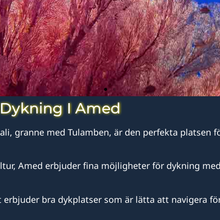
Dykning I Amed
li, granne med Tulamben, är den perfekta platsen för 
tur, Amed erbjuder fina möjligheter för dykning med
 erbjuder bra dykplatser som är lätta att navigera för