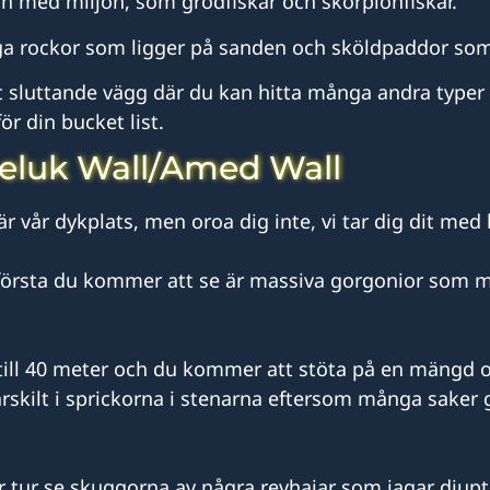
 in med miljön, som grodfiskar och skorpionfiskar.
iga rockor som ligger på sanden och sköldpaddor so
 sluttande vägg där du kan hitta många andra typer a
ör din bucket list.
eluk Wall/Amed Wall
 vår dykplats, men oroa dig inte, vi tar dig dit med 
det första du kommer att se är massiva gorgonior som 
ill 40 meter och du kommer att stöta på en mängd o
 särskilt i sprickorna i stenarna eftersom många saker
r tur se skuggorna av några revhajar som jagar djupt