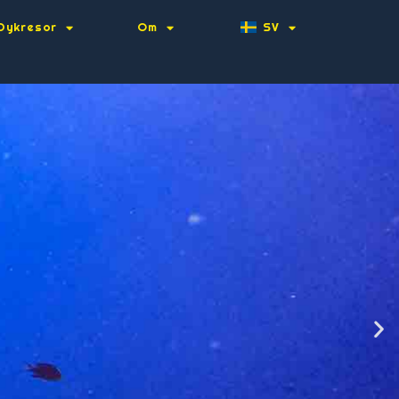
Dykresor
Om
SV