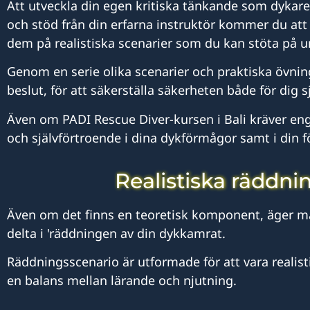
Att utveckla din egen kritiska tänkande som dykare
och stöd från din erfarna instruktör kommer du att v
dem på realistiska scenarier som du kan stöta på u
Genom en serie olika scenarier och praktiska övni
beslut, för att säkerställa säkerheten både för dig 
Även om PADI Rescue Diver-kursen i Bali kräver eng
och självförtroende i dina dykförmågor samt i din f
Realistiska räddni
Även om det finns en teoretisk komponent, äger majo
delta i 'räddningen av din dykkamrat.
Räddningsscenario är utformade för att vara realisti
en balans mellan lärande och njutning.