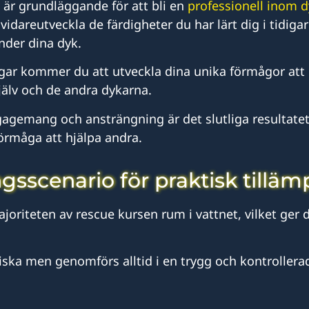
 är grundläggande för att bli en
professionell inom d
idareutveckla de färdigheter du har lärt dig i tidiga
nder dina dyk.
ngar kommer du att utveckla dina unika förmågor att 
själv och de andra dykarna.
agemang och ansträngning är det slutliga resultatet
örmåga att hjälpa andra.
ngsscenario för praktisk tillä
riteten av rescue kursen rum i vattnet, vilket ger di
ska men genomförs alltid i en trygg och kontrollerad 