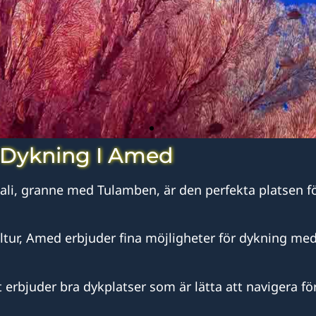
Dykning I Amed
li, granne med Tulamben, är den perfekta platsen för 
tur, Amed erbjuder fina möjligheter för dykning med
 erbjuder bra dykplatser som är lätta att navigera för