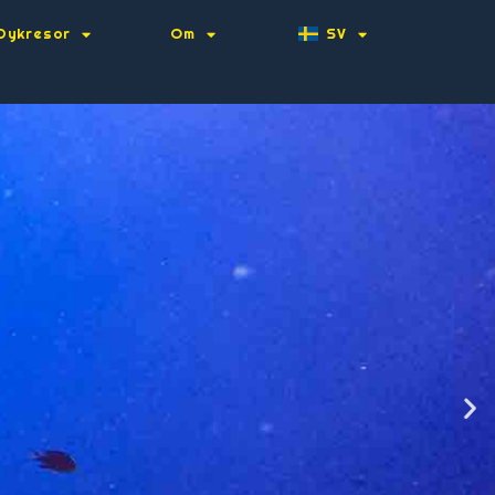
Dykresor
Om
SV