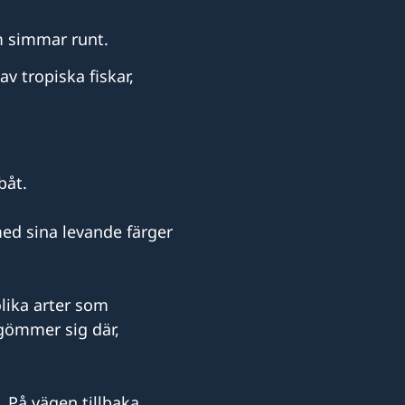
m simmar runt.
v tropiska fiskar,
båt.
med sina levande färger
lika arter som
 gömmer sig där,
. På vägen tillbaka