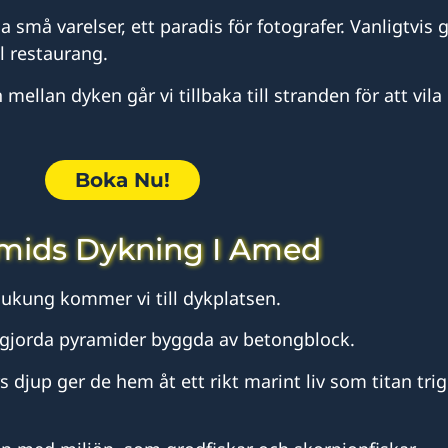
å varelser, ett paradis för fotografer. Vanligtvis gö
l restaurang.
mellan dyken går vi tillbaka till stranden för att vil
Boka Nu!
mids Dykning I Amed
Jukung kommer vi till dykplatsen.
gjorda pyramider byggda av betongblock.
djup ger de hem åt ett rikt marint liv som titan trig