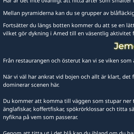
Här är det inte ovanligt att hitta arter som smälter
Mellan pyramiderna kan du se grupper av blåfläck
Fortsätter du längs botten kommer du att se en lätt
vilket gör dykning i Amed till en väsentlig aktivitet f
Jem
Från restaurangen och österut kan vi se viken som är
När vi väl har ankrat vid bojen och allt är klart, 
dominerar scenen här.
Du kommer att komma till väggen som stupar ner t
änglafiskar, koffertfiskar, spökrörklossar och titta
nyfikna på vem som passerar.
Genom att titta ut i det blå kan du ibland om du ha