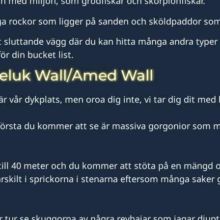
 in med miljön, som grodfiskar och skorpionfiskar.
iga rockor som ligger på sanden och sköldpaddor so
 sluttande vägg där du kan hitta många andra typer a
ör din bucket list.
eluk Wall/Amed Wall
 vår dykplats, men oroa dig inte, vi tar dig dit med 
det första du kommer att se är massiva gorgonior som 
ill 40 meter och du kommer att stöta på en mängd o
 särskilt i sprickorna i stenarna eftersom många saker
r tur se skuggorna av några revhajar som jagar djupt