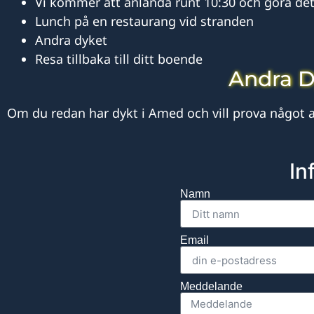
Vi kommer att anlända runt 10:30 och göra det
Lunch på en restaurang vid stranden
Andra dyket
Resa tillbaka till ditt boende
Andra D
Om du redan har dykt i Amed och vill prova något
In
Namn
Email
Meddelande